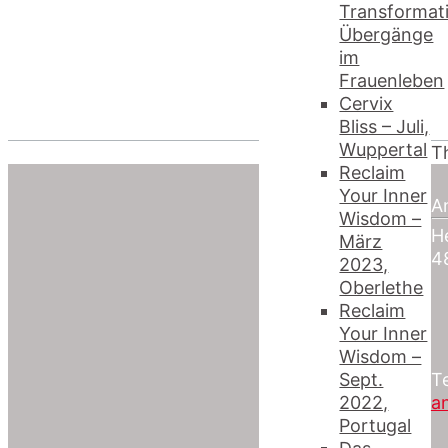
Transformat
Übergänge
im
Frauenleben
Cervix
Bliss – Juli,
Wuppertal
Th
Reclaim
Your Inner
An
Wisdom –
He
März
4
2023,
Oberlethe
Reclaim
Your Inner
Wisdom –
Sept.
T
2022,
a
Portugal