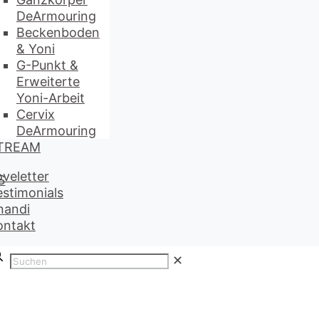
DeArmouring
Beckenboden
& Yoni
G-Punkt &
Erweiterte
Yoni-Arbeit
Cervix
DeArmouring
TREAM
oveletter
S
estimonials
nandi
ontakt
✕