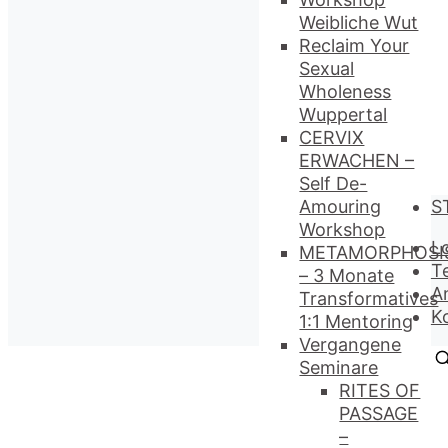
Weibliche Wut
Reclaim Your
Sexual
Wholeness
Wuppertal
CERVIX
ERWACHEN –
Self De-
Amouring
S
Workshop
L
METAMORPHOSI
T
– 3 Monate
A
Transformatives
K
1:1 Mentoring
Vergangene
Seminare
RITES OF
PASSAGE
–