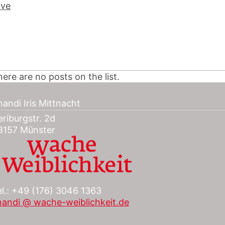
ive
ere are no posts on the list.
andi Iris Mittnacht
riburgstr. 2d
8157 Münster
el.: +49 (176) 3046 1363
nandi @ wache-weiblichkeit.de