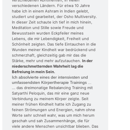
verschiedenen Kontinenten, in vielen
verschiedenen Ländern. Für etwa 10 Jahre
habe ich in einem Ashram in Indien gelebt,
studiert und gearbeitet, der Osho Multiversity.
In dieser Zeit schaute ich tief in mich hinein,
Meditation und Stille sowie Freude und
Bewusstsein wurden Eckpfeiler meines
Lebens, die mir Lebendigkeit, Freiheit und
Schönheit zeigten. Das tiefe Eintauchen in die
Wunden meiner Kindheit war bedrückend und
schmerzhaft, gleichzeitig gab mir das die
Stärke, mehr und mehr aufzutauchen.
In der
niederschmetternden Wahrheit lag die
Befreiung in mein Sein.
Ich absolvierte eines der intensivsten und
umfassendsten Körpertherapie Trainings ...
... das dreimonatige Rebalancing Training mit
Satyarthi Peloquin, das mir eine ganz neue
Verbindung zu meinem Körper zeigte. Seit
meiner frühen Kindheit hatte ich Zugang zu
feinen Strömungen und Energien, nahm ohne
Worte sehr schnell wahr, was um mich herum
geschah und sah Zusammenhänge, die für
viele andere Menschen unsichtbar blieben. Das