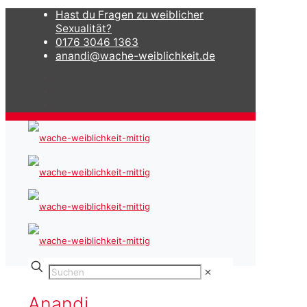
Hast du Fragen zu weiblicher
Sexualität?
0176 3046 1363
anandi@wache-weiblichkeit.de
✕
Anandi