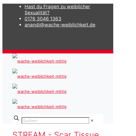
Hast du Fragen zu weiblicher
Sexualität?
0176 3046 1363
anandi@wache-weiblichkeit.de
✕
STREAM - Scar Tissue